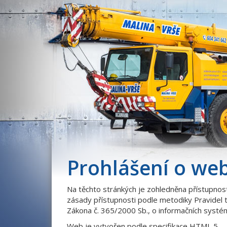
Prohlášení o we
Na těchto stránkých je zohledněna přístupnos
zásady přístupnosti podle metodiky Pravidel 
Zákona č. 365/2000 Sb., o informačních systé
Web je vytvořen podle specifikace HTML 5.