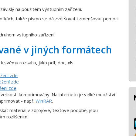
závislý na použitém výstupním zařízení.
dnotkách, takže písmo se dá zvětšovat i zmenšovat pomocí
druhem vstupního zařízení.
vané v jiných formátech
 svému rozsahu, jako pdf, doc, xls.
ažení zde
ažení zde
žení zde
elikosti komprimovány. Na internetu je velké množství
primovat - např.
WinRAR
.
skat materiál v zdrojové, textové podobě, jsou
m rozlišením.