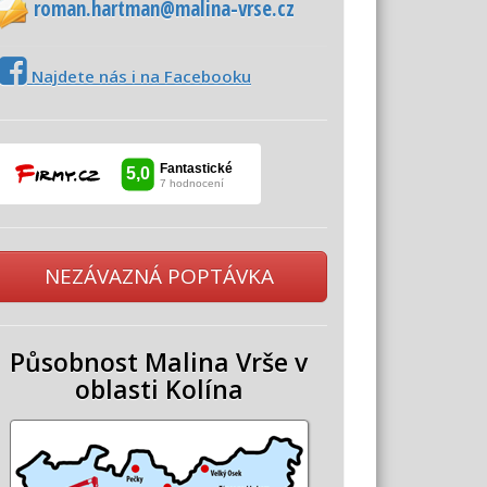
roman.hartman@malina-vrse.cz
Najdete nás i na Facebooku
NEZÁVAZNÁ POPTÁVKA
Působnost Malina Vrše v
oblasti Kolína