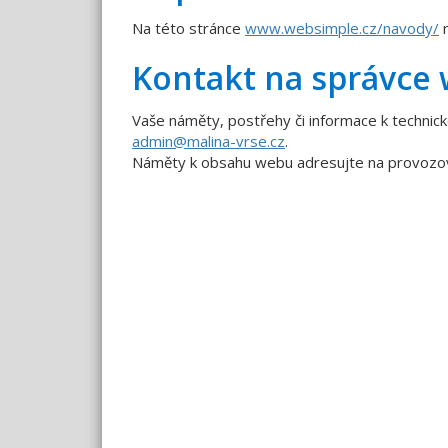
Na této stránce
www.websimple.cz/navody/
n
Kontakt na správce
Vaše náměty, postřehy či informace k technick
admin@malina-vrse.cz
.
Náměty k obsahu webu adresujte na provozova