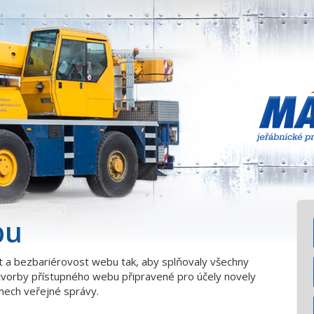
bu
t a bezbariérovost webu tak, aby splňovaly všechny
tvorby přístupného webu připravené pro účely novely
mech veřejné správy.